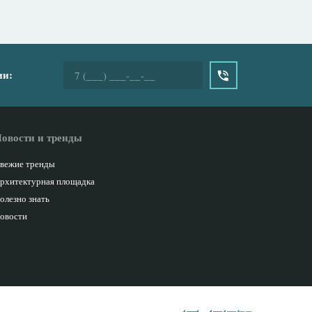
ии:
овости и тренды
вежие тренды
рхитектурная площадка
олезно знать
овости