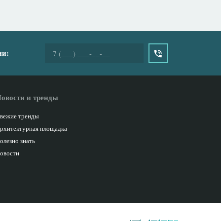
ии:
овости и тренды
вежие тренды
рхитектурная площадка
олезно знать
овости