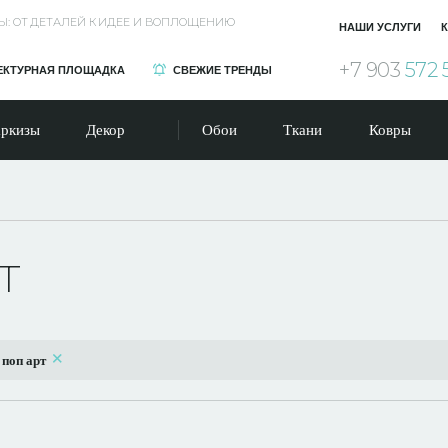
Ы: ОТ ДЕТАЛЕЙ К ИДЕЕ И ВОПЛОЩЕНИЮ
НАШИ УСЛУГИ
К
+7 903
572 
ЕКТУРНАЯ ПЛОЩАДКА
СВЕЖИЕ ТРЕНДЫ
ркизы
Декор
Обои
Ткани
Ковры
т
:
поп арт