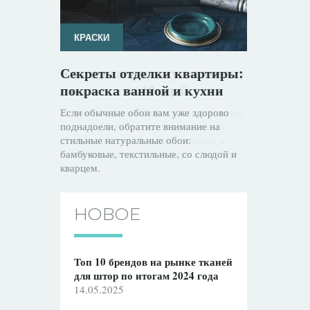
КРАСКИ
ШТОРЫ
Секреты отделки квартиры:
Как сделать темную комнату
покраска ванной и кухни
светлее: топ 10 идей
Если обычные обои вам уже здорово
Темная комната может стать настоящей
поднадоели, обратите внимание на
проблемой: она создает негативный
стильные натуральные обои:
психологический настрой, хозяева и
бамбуковые, текстильные, со слюдой и
гости ощущают дискомфорт.
кварцем.
НОВОЕ
Топ 10 брендов на рынке тканей
для штор по итогам 2024 года
14.05.2025