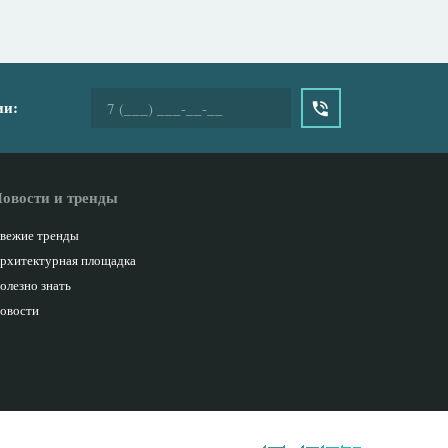
ии:
овости и тренды
вежие тренды
рхитектурная площадка
олезно знать
овости