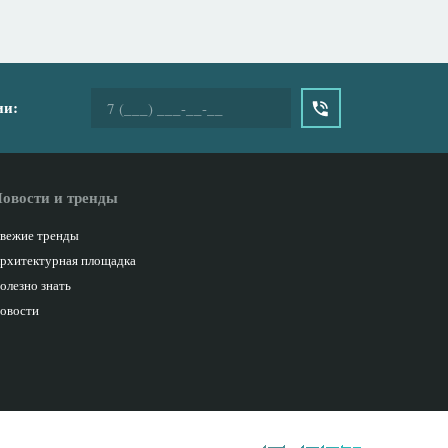
ии:
овости и тренды
вежие тренды
рхитектурная площадка
олезно знать
овости