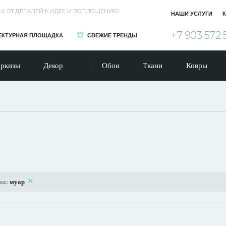
Ы: ОТ ДЕТАЛЕЙ К ИДЕЕ И ВОПЛОЩЕНИЮ
НАШИ УСЛУГИ
К
+7 903
572 
ЕКТУРНАЯ ПЛОЩАДКА
СВЕЖИЕ ТРЕНДЫ
ркизы
Декор
Обои
Ткани
Ковры
ка:
муар