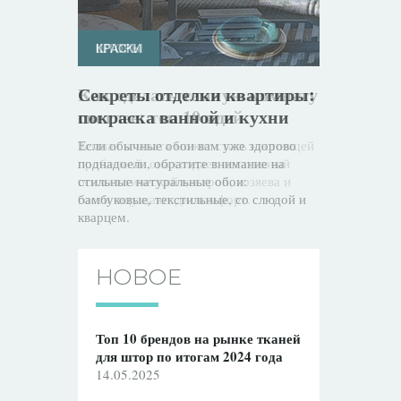
КРАСКИ
ШТОРЫ
Секреты отделки квартиры:
Как сделать темную комнату
покраска ванной и кухни
светлее: топ 10 идей
Если обычные обои вам уже здорово
Темная комната может стать настоящей
поднадоели, обратите внимание на
проблемой: она создает негативный
стильные натуральные обои:
психологический настрой, хозяева и
бамбуковые, текстильные, со слюдой и
гости ощущают дискомфорт.
кварцем.
НОВОЕ
Топ 10 брендов на рынке тканей
для штор по итогам 2024 года
14.05.2025