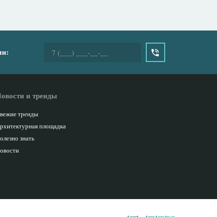
ии:
овости и тренды
вежие тренды
рхитектурная площадка
олезно знать
овости