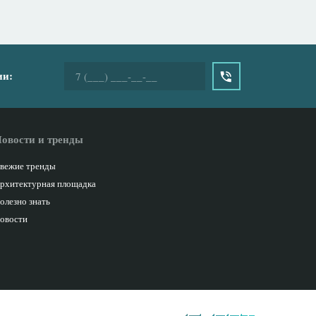
ии:
овости и тренды
вежие тренды
рхитектурная площадка
олезно знать
овости