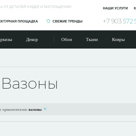
Ы: ОТ ДЕТАЛЕЙ К ИДЕЕ И ВОПЛОЩЕНИЮ
НАШИ УСЛУГИ
К
+7 903
572 
ЕКТУРНАЯ ПЛОЩАДКА
СВЕЖИЕ ТРЕНДЫ
ркизы
Декор
Обои
Ткани
Ковры
 Вазоны
с орнаментами:
вазоны