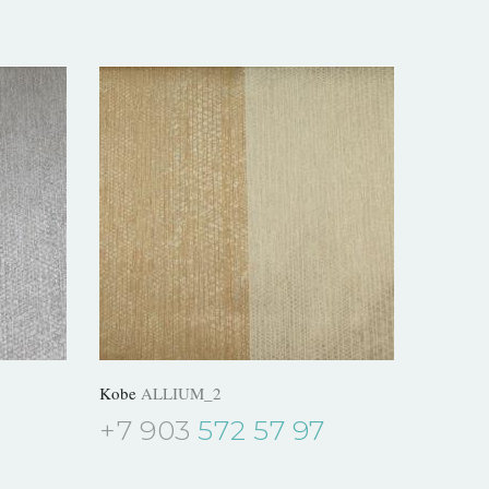
Kobe
ALLIUM_2
+7 903
572 57 97