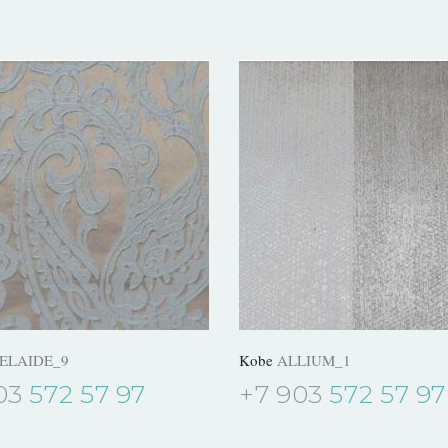
ELAIDE_9
Kobe
ALLIUM_1
03
572 57 97
+7 903
572 57 97