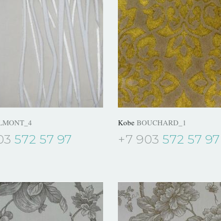
LMONT_4
Kobe
BOUCHARD_1
03
572 57 97
+7 903
572 57 97