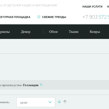
Ы: ОТ ДЕТАЛЕЙ К ИДЕЕ И ВОПЛОЩЕНИЮ
НАШИ УСЛУГИ
К
+7 903
572 
ЕКТУРНАЯ ПЛОЩАДКА
СВЕЖИЕ ТРЕНДЫ
ркизы
Декор
Обои
Ткани
Ковры
 производства:
Голландия
овать:
цене