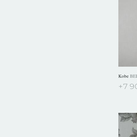
Kobe
BE
+7 9