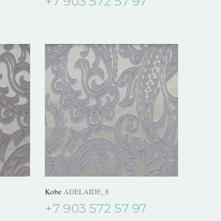
+7 903
572 57 97
Kobe
ADELAIDE_8
+7 903
572 57 97