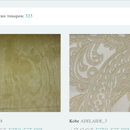
но товаров:
523
08
Kobe
ADELAIDE_3