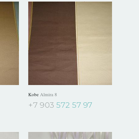
Kobe
Almira 8
+7 903
572 57 97