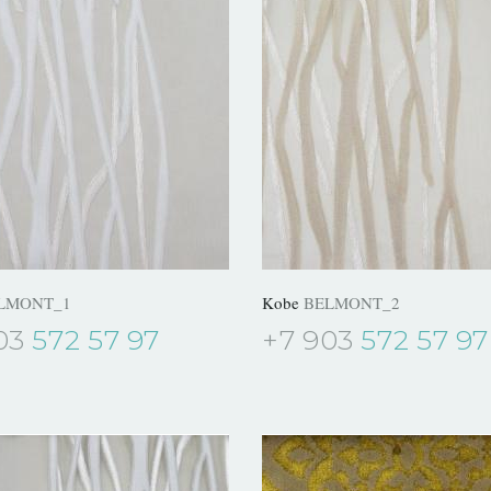
LMONT_1
Kobe
BELMONT_2
03
572 57 97
+7 903
572 57 97