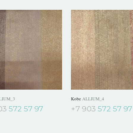
LIUM_3
Kobe
ALLIUM_4
03
572 57 97
+7 903
572 57 97